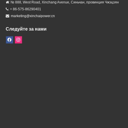
: № 888, West Road, Xinchang Avenue, Синьчан, провинция Чжэцзян

: + 86-575-86290401

:
marketing@xinchaipower.cn

Следуйте за нами